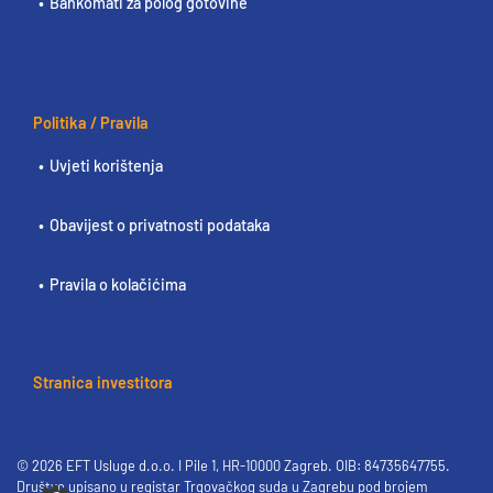
Bankomati za polog gotovine
Politika / Pravila
Uvjeti korištenja
Obavijest o privatnosti podataka
Pravila o kolačićima
Stranica investitora
© 2026 EFT Usluge d.o.o. I Pile 1, HR-10000 Zagreb. OIB: 84735647755.
Društvo upisano u registar Trgovačkog suda u Zagrebu pod brojem