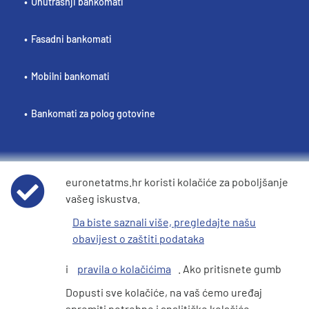
Unutrašnji bankomati
Fasadni bankomati
Mobilni bankomati
Bankomati za polog gotovine
euronetatms.hr koristi kolačiće za poboljšanje
Politika / Pravila
vašeg iskustva.
Uvjeti korištenja
Da biste saznali više, pregledajte našu
obavijest o zaštiti podataka
Obavijest o privatnosti podataka
i
pravila o kolačićima
. Ako pritisnete gumb
Pravila o kolačićima
Dopusti sve kolačiće, na vaš ćemo uređaj
spremiti potrebne i analitičke kolačiće.