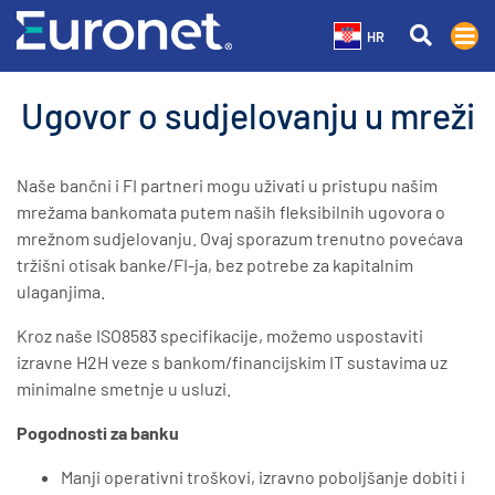
HR
Ugovor o sudjelovanju u mreži
Naše bančni i FI partneri mogu uživati u pristupu našim
mrežama bankomata putem naših fleksibilnih ugovora o
mrežnom sudjelovanju. Ovaj sporazum trenutno povećava
tržišni otisak banke/FI-ja, bez potrebe za kapitalnim
ulaganjima.
Kroz naše ISO8583 specifikacije, možemo uspostaviti
izravne H2H veze s bankom/financijskim IT sustavima uz
minimalne smetnje u usluzi.
Pogodnosti za banku
Manji operativni troškovi, izravno poboljšanje dobiti i