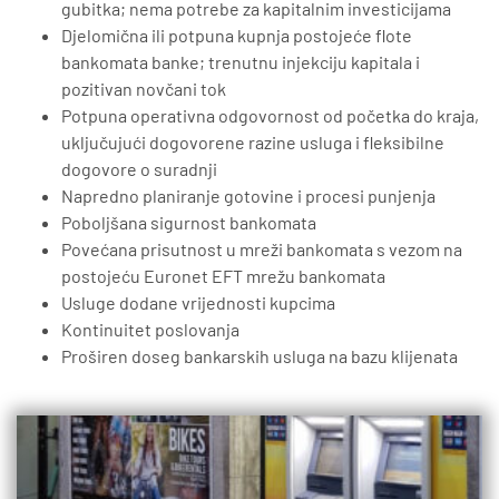
gubitka; nema potrebe za kapitalnim investicijama
Djelomična ili potpuna kupnja postojeće flote
bankomata banke; trenutnu injekciju kapitala i
pozitivan novčani tok
Potpuna operativna odgovornost od početka do kraja,
uključujući dogovorene razine usluga i fleksibilne
dogovore o suradnji
Napredno planiranje gotovine i procesi punjenja
Poboljšana sigurnost bankomata
Povećana prisutnost u mreži bankomata s vezom na
postojeću Euronet EFT mrežu bankomata
Usluge dodane vrijednosti kupcima
Kontinuitet poslovanja
Proširen doseg bankarskih usluga na bazu klijenata