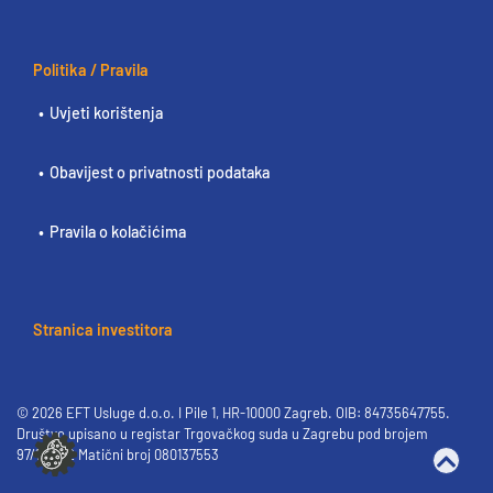
Politika / Pravila
Uvjeti korištenja
Obavijest o privatnosti podataka
Pravila o kolačićima
Stranica investitora
© 2026 EFT Usluge d.o.o. I Pile 1, HR-10000 Zagreb. OIB: 84735647755.
Društvo upisano u registar Trgovačkog suda u Zagrebu pod brojem
97/1397-2 Matični broj 080137553