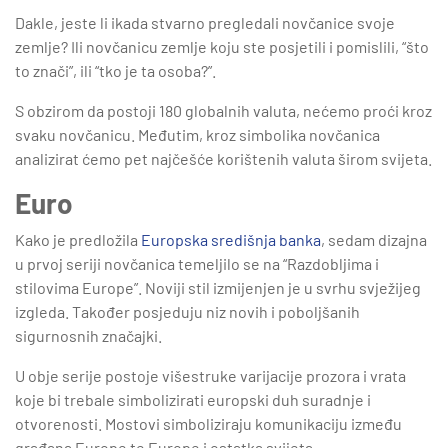
Dakle, jeste li ikada stvarno pregledali novčanice svoje
zemlje? Ili novčanicu zemlje koju ste posjetili i pomislili, “što
to znači”, ili “tko je ta osoba?”.
S obzirom da postoji 180 globalnih valuta, nećemo proći kroz
svaku novčanicu. Međutim, kroz simbolika novčanica
analizirat ćemo pet najčešće korištenih valuta širom svijeta.
Euro
Kako je predložila
Europska središnja banka
, sedam dizajna
u prvoj seriji novčanica temeljilo se na “Razdobljima i
stilovima Europe”. Noviji stil izmijenjen je u svrhu svježijeg
izgleda. Također posjeduju niz novih i poboljšanih
sigurnosnih značajki.
U obje serije postoje višestruke varijacije prozora i vrata
koje bi trebale simbolizirati europski duh suradnje i
otvorenosti. Mostovi simboliziraju komunikaciju između
građana Europe te Europe i ostatka svijeta.