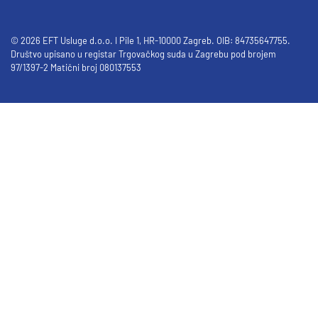
© 2026 EFT Usluge d.o.o. I Pile 1, HR-10000 Zagreb. OIB: 84735647755.
Društvo upisano u registar Trgovačkog suda u Zagrebu pod brojem
97/1397-2 Matični broj 080137553