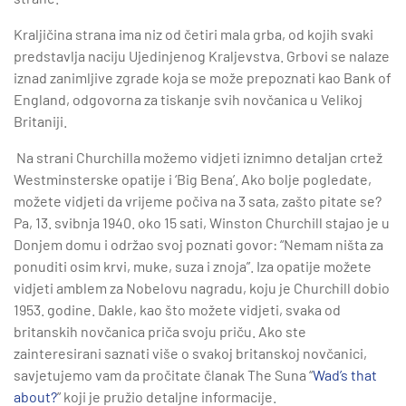
Kraljičina strana ima niz od četiri mala grba, od kojih svaki
predstavlja naciju Ujedinjenog Kraljevstva. Grbovi se nalaze
iznad zanimljive zgrade koja se može prepoznati kao Bank of
England, odgovorna za tiskanje svih novčanica u Velikoj
Britaniji.
Na strani Churchilla možemo vidjeti iznimno detaljan crtež
Westminsterske opatije i ‘Big Bena’. Ako bolje pogledate,
možete vidjeti da vrijeme počiva na 3 sata, zašto pitate se?
Pa, 13. svibnja 1940. oko 15 sati, Winston Churchill stajao je u
Donjem domu i održao svoj poznati govor: “Nemam ništa za
ponuditi osim krvi, muke, suza i znoja”. Iza opatije možete
vidjeti amblem za Nobelovu nagradu, koju je Churchill dobio
1953. godine. Dakle, kao što možete vidjeti, svaka od
britanskih novčanica priča svoju priču. Ako ste
zainteresirani saznati više o svakoj britanskoj novčanici,
savjetujemo vam da pročitate članak The Suna “
Wad’s that
about?
” koji je pružio detaljne informacije.