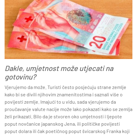
Dakle, umjetnost može utjecati na
gotovinu?
Vjerujemo da može. Turisti često posjećuju strane zemlje
kako bi se divili njihovim znamenitostima i saznali više o
povijesti zemlje. Imajući to u vidu, sada vjerujemo da
proučavanje valute nacije može lako pokazati kako se zemlja
želi prikazati. Bilo da je stvoren oko umjetnosti i ljepote
poput novčanice japanskog Jena, ili političke povijesti
poput dolara ili čak poetičnog poput švicarskog Franka koji