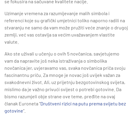
se fokusira na sačuvane kvalitete nacije.
Uzimanje vremena za razumijevanje malih simbola i
referenci koje su grafički umjetnici toliko naporno radili na
stvaranju ne samo da vam može pružiti veće znanje o drugoj
zemlji, već vas ostavlja sa većim uvažavanjem vlastite
valute.
Ako ste uživali u učenju o ovih 5 novčanica, savjetujemo
vam da napravite još neka istraživanja o simbolika
novčanica jer, uvjeravamo vas, svaka novčanica priča svoju
fascinantnu priču. Za mnoge je novac još uvijek važan za
svakodnevni život. Ali, uz prijetnju bezgotovinskog svijeta,
mislimo da je važno privući svijest o potrebi gotovine. Da
bismo razumjeli obje strane ove teme, pređite na ovaj
članak Euroneta “
Društveni rizici na putu prema svijetu bez
gotovine
“.