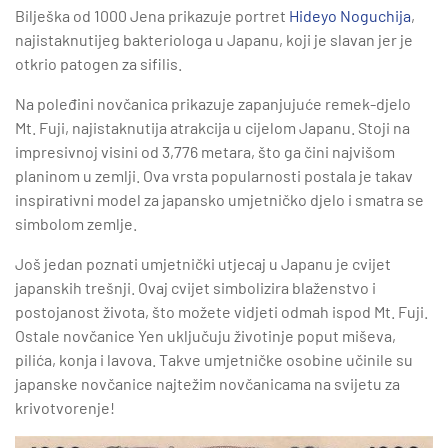
Bilješka od 1000 Jena prikazuje portret
Hideyo Noguchija
,
najistaknutijeg bakteriologa u Japanu, koji je slavan jer je
otkrio patogen za sifilis.
Na poleđini novčanica prikazuje zapanjujuće remek-djelo
Mt. Fuji, najistaknutija atrakcija u cijelom Japanu. Stoji na
impresivnoj visini od 3,776 metara, što ga čini najvišom
planinom u zemlji. Ova vrsta popularnosti postala je takav
inspirativni model za japansko umjetničko djelo i smatra se
simbolom zemlje.
Još jedan poznati umjetnički utjecaj u Japanu je cvijet
japanskih trešnji. Ovaj cvijet simbolizira blaženstvo i
postojanost života, što možete vidjeti odmah ispod Mt. Fuji.
Ostale novčanice Yen uključuju životinje poput miševa,
pilića, konja i lavova. Takve umjetničke osobine učinile su
japanske novčanice najtežim novčanicama na svijetu za
krivotvorenje!