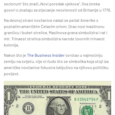
seclorum“ što znači „Novi poredak vjekova“. Ova izreka
govori o značaju za stjecanje neovisnosti od Britanije u 1776.
Na desnoj strani novčanice nalazi se pečat Amerike s
poznatim američkim Ćelavim orlom. Orao nosi maslinovu
grančicu i buket strelica. Maslinova grana simbolizira i rat i
mir. Trinaest strelica simbolizira narode izvornih trinaest
kolonija.
Nakon što je
The Business Insider
svrstao u najmoćniju
zemlju na svijetu, nije ni čudo što se simbolika koja stoji iza
američke novčanice fokusira isključivo na njihovu političku
povijest.