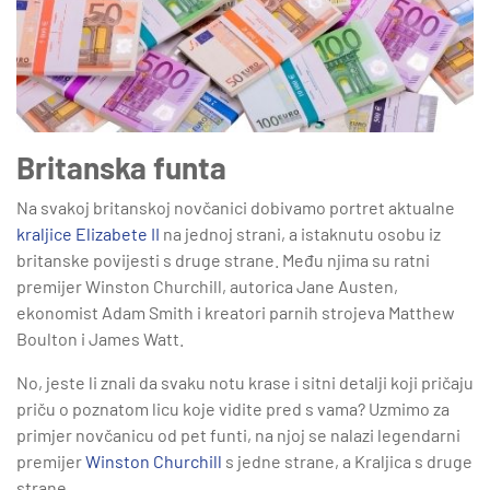
Britanska funta
Na svakoj britanskoj novčanici dobivamo portret aktualne
kraljice Elizabete II
na jednoj strani, a istaknutu osobu iz
britanske povijesti s druge strane. Među njima su ratni
premijer Winston Churchill, autorica Jane Austen,
ekonomist Adam Smith i kreatori parnih strojeva Matthew
Boulton i James Watt.
No, jeste li znali da svaku notu krase i sitni detalji koji pričaju
priču o poznatom licu koje vidite pred s vama? Uzmimo za
primjer novčanicu od pet funti, na njoj se nalazi legendarni
premijer
Winston Churchill
s jedne strane, a Kraljica s druge
strane.