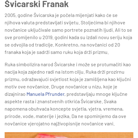
Švicarski Franak
2005. godine Švicarska je počela mijenjati kako će se
njihova valuta predstavljati svijetu. Stoljećima bi njihove
novčanice uključivale samo portrete poznatih ljudi. Ali to se
sve promijenilo u 2019. godini kada su izdali novu seriju koja
se odvojila od tradicije. Konkretno, na novčanici od 20
franaka koja je sadrži samo ruku koja drži prizmu.
Ruka simbolizira narod Švicarske i može se protumačiti kao
nacija koja zajedno radi na istom cilju. Ruka drži prozirnu
prizmu, odražavajući svjetlost koja je zamišljena kao ključni
motiv ove novčanice. Druge novčanice u nizu, koje je
dizajnirao
Manuela Pfrunder
, predstavljaju mnoge ključne
aspekte rasta i znanstvenih otkrića Švicarske. Svaka
napomena obuhvaća koncepte svjetla, vjetra, vremena,
prirode, vode, materije i jezika. Da ne spominjemo da ove
novčanice vjerojatno najživopisnije novčanice vani.