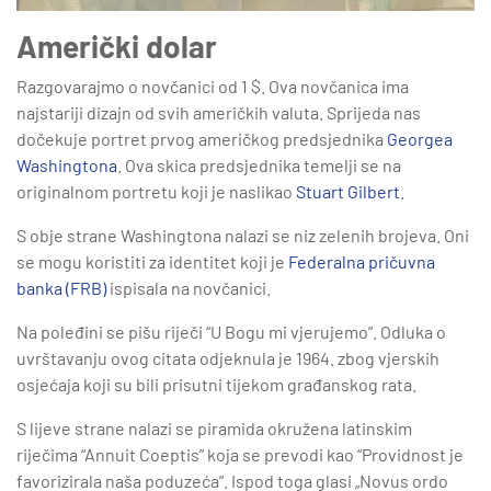
Američki dolar
Razgovarajmo o novčanici od 1 $. Ova novčanica ima
najstariji dizajn od svih američkih valuta. Sprijeda nas
dočekuje portret prvog američkog predsjednika
Georgea
Washingtona
. Ova skica predsjednika temelji se na
originalnom portretu koji je naslikao
Stuart Gilbert
.
S obje strane Washingtona nalazi se niz zelenih brojeva. Oni
se mogu koristiti za identitet koji je
Federalna pričuvna
banka (FRB)
ispisala na novčanici.
Na poleđini se pišu riječi “U Bogu mi vjerujemo”. Odluka o
uvrštavanju ovog citata odjeknula je 1964. zbog vjerskih
osjećaja koji su bili prisutni tijekom građanskog rata.
S lijeve strane nalazi se piramida okružena latinskim
riječima “Annuit Coeptis” koja se prevodi kao “Providnost je
favorizirala naša poduzeća”. Ispod toga glasi „Novus ordo