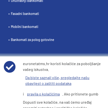
Unutrašnji bankomati
Fasadni bankomati
Mobilni bankomati
Bankomati za polog gotovine
euronetatms.hr koristi kolačiće za poboljšanje
Politika / Pravila
vašeg iskustva.
Uvjeti korištenja
Da biste saznali više, pregledajte našu
obavijest o zaštiti podataka
Obavijest o privatnosti podataka
i
pravila o kolačićima
. Ako pritisnete gumb
Pravila o kolačićima
Dopusti sve kolačiće, na vaš ćemo uređaj
spremiti potrebne i analitičke kolačiće.