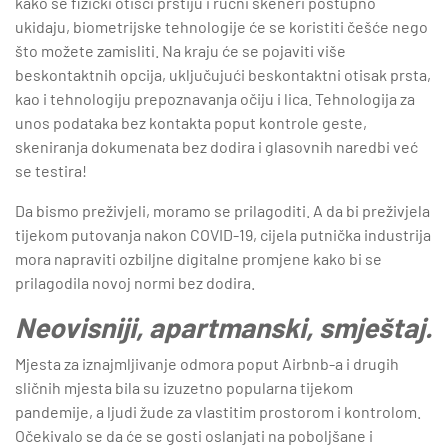
kako se fizički otisci prstiju i ručni skeneri postupno
ukidaju, biometrijske tehnologije će se koristiti češće nego
što možete zamisliti. Na kraju će se pojaviti više
beskontaktnih opcija, uključujući beskontaktni otisak prsta,
kao i tehnologiju prepoznavanja očiju i lica. Tehnologija za
unos podataka bez kontakta poput kontrole geste,
skeniranja dokumenata bez dodira i glasovnih naredbi već
se testira!
Da bismo preživjeli, moramo se prilagoditi. A da bi preživjela
tijekom putovanja nakon COVID-19, cijela putnička industrija
mora napraviti ozbiljne digitalne promjene kako bi se
prilagodila novoj normi bez dodira.
Neovisniji, apartmanski, smještaj.
Mjesta za iznajmljivanje odmora poput Airbnb-a i drugih
sličnih mjesta bila su izuzetno popularna tijekom
pandemije, a ljudi žude za vlastitim prostorom i kontrolom.
Očekivalo se da će se gosti oslanjati na poboljšane i