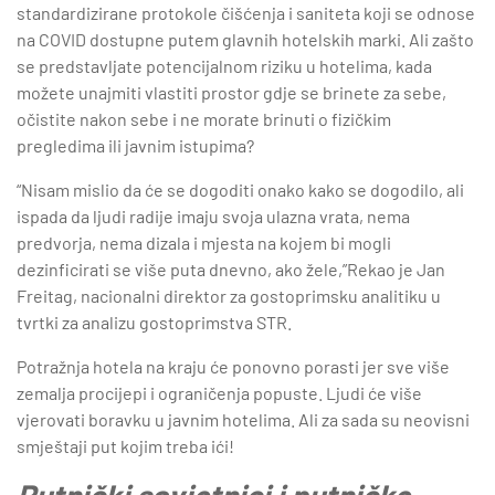
standardizirane protokole čišćenja i saniteta koji se odnose
na COVID dostupne putem glavnih hotelskih marki. Ali zašto
se predstavljate potencijalnom riziku u hotelima, kada
možete unajmiti vlastiti prostor gdje se brinete za sebe,
očistite nakon sebe i ne morate brinuti o fizičkim
pregledima ili javnim istupima?
“Nisam mislio da će se dogoditi onako kako se dogodilo, ali
ispada da ljudi radije imaju svoja ulazna vrata, nema
predvorja, nema dizala i mjesta na kojem bi mogli
dezinficirati se više puta dnevno, ako žele,”Rekao je Jan
Freitag, nacionalni direktor za gostoprimsku analitiku u
tvrtki za analizu gostoprimstva STR.
Potražnja hotela na kraju će ponovno porasti jer sve više
zemalja procijepi i ograničenja popuste. Ljudi će više
vjerovati boravku u javnim hotelima. Ali za sada su neovisni
smještaji put kojim treba ići!
Putnički savjetnici i putničke