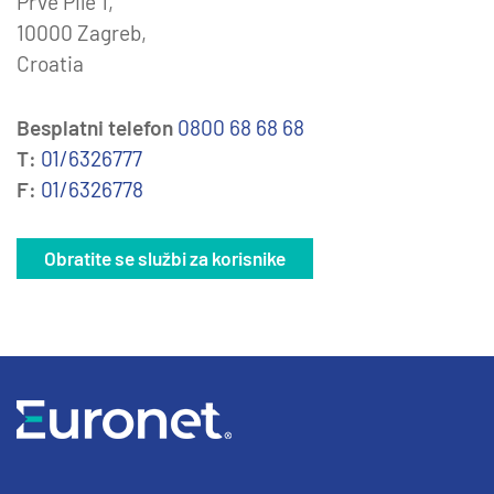
Prve Pile 1,
10000 Zagreb,
Croatia
Besplatni telefon
0800 68 68 68
T:
01/6326777
F:
01/6326778
Obratite se službi za korisnike