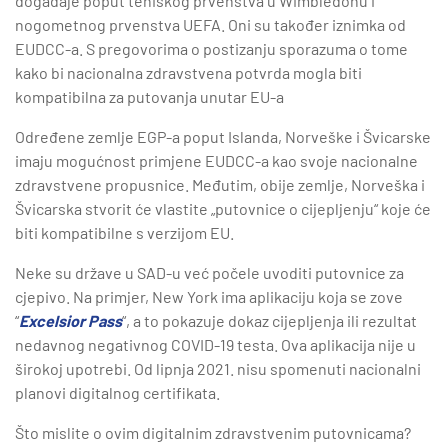
događaje poput teniskog prvenstva u Wimbledonu i
nogometnog prvenstva UEFA. Oni su također iznimka od
EUDCC-a. S pregovorima o postizanju sporazuma o tome
kako bi nacionalna zdravstvena potvrda mogla biti
kompatibilna za putovanja unutar EU-a
Određene zemlje EGP-a poput Islanda, Norveške i Švicarske
imaju mogućnost primjene EUDCC-a kao svoje nacionalne
zdravstvene propusnice. Međutim, obije zemlje, Norveška i
Švicarska stvorit će vlastite „putovnice o cijepljenju“ koje će
biti kompatibilne s verzijom EU.
Neke su države u SAD-u već počele uvoditi putovnice za
cjepivo. Na primjer, New York ima aplikaciju koja se zove
“
Excelsior Pass
“, a to pokazuje dokaz cijepljenja ili rezultat
nedavnog negativnog COVID-19 testa. Ova aplikacija nije u
širokoj upotrebi. Od lipnja 2021. nisu spomenuti nacionalni
planovi digitalnog certifikata.
Što mislite o ovim digitalnim zdravstvenim putovnicama?