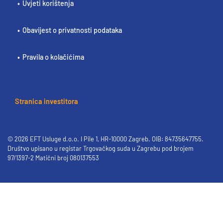
Uvjeti korištenja
Obavijest o privatnosti podataka
Pravila o kolačićima
Stranica investitora
© 2026 EFT Usluge d.o.o. I Pile 1, HR-10000 Zagreb. OIB: 84735647755.
Društvo upisano u registar Trgovačkog suda u Zagrebu pod brojem
97/1397-2 Matični broj 080137553