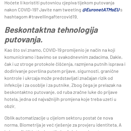
Hoćete li koristiti putovnicu cjepiva tijekom putovanja
nakon COVID-19? Javite nam tweeting
@EuronetATMsEU
s
hashtagom #travellingaftercovid19.
Beskontaktna tehnologija
putovanja.
Kao što svi znamo, COVID-19 promijenio je način na koji
komuniciramo i bavimo se svakodnevnim zadacima. Dakle,
čak i uz stroge protokole čišćenja, razmjena putnih isprava i
dodirivanje površina putem prijave, sigurnosti, granične
kontrole i ukrcaja može predstavljati značajan rizik od
infekcije i za osoblje i za putnike. Zbog čega je prelazak na
beskontaktno putovanje, od ruba zračne luke do prijave
hotela, jedna od najvažnijih promjena koje treba uzeti u
obzir.
Oblik automatizacije u cijelom sektoru postat će nova
norma. Biometrija je već rješenje za provjeru identiteta. A