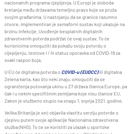
nacionalnih programa cjepljenja. U Europi je sloboda
kretanja među državama temeljno pravo koje se pruža
svojim građanima. U nastojanju da se granice razumno
otvore, implementiran je semaforni sustav koji ukazuje na
brzinu infekcije. Uvođenje besplatnih digitalnih
zdravstvenih potvrda podržat će ovaj sustav. To će
korisnicima omogućiti da pokažu svoju potvrdu o
cijepljenju, testove i / ili status oporavka od COVID-19 za
svaki raspon boja.
U EU će digitalna potvrda o
COVID-u (EUDCC)
ili digitalna
Zelena karta, kao što neki znaju, omogućiti da se
ograničenja putovanja ukinu u 27 država članica Europe, pa
čak i u nekim specifičnim zemljama koje nisu članice EU.
Zakon je službeno stupio na snagu 1. srpnja 2021. godine.
Velika Britanija je već objavila vlastitu verziju potvrde o
cjepivu putem svoje aplikacije Nacionalna zdravstvena
služba (NHS). To će se koristiti za ulazak u sportske