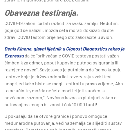
Obavezna testiranja.
COVID-19 zakoni će biti različiti za svaku zemlju. Međutim,
gdje god se nalazili, možda ćete morati dokazati da ste
zdravi COVID testom prije nego što zakoračite u avion.
Denis Kinene, glavni liječnik u Cignost Diagnostics rekao je
Expressu
da će “prihvaćanje COVID testova postati važan
čimbenik za odmor, poput kupovine putnog osiguranja ili
razmjene novca”. Savjetovao je putnicima da “samo kupuju
testove koje je država odobrila i rezerviraju svaki test
unaprijed kako biste se mogli testirati u pravo vrijeme. Ako
to ne učinite, možda nećete moći letjeti suočeni s
novčanom kaznom.”. Novčana kazna za plutajući zakon o
putovanjima mogla bi iznositi čak 10 000 funti!
U pokušaju da se otvore granice i ponovo omoguće
međunarodna putovanja, većina zemalja će slijediti sustav
semafora. Semafor ocjenjuje zemlju na temelju stope