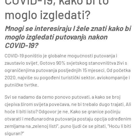
moglo izgledati?
Mnogi se interesiraju I žele znati kako bi
moglo izgledati putovanj
a
nakon
COVID-19?
COVID-19 poništio je globalne mogućnosti putovanja i
zaustavio svijet. Gotovo 90% svjetskog stanovništva živi s
ograničenjima putovanja posljednjih 15 mjeseci. Od početka
2020. najviše su pogođeni turistički sektor, aviokompanije i
putničke tvrtke.
Svi se nadamo da ćemo ponovo putovati, a kako se broj
cjepiva širom svijeta povećava, ne bi trebalo dugo trajati. Ali
hoće li biti isto? Odgovor je ne. Kako se granice počinju
otvarati i međunarodna putovanja postaju opcija određenim
zemljama na „zelenoj listi“, puno ljudi će se pitati. “Hoću li biti
siguran?”