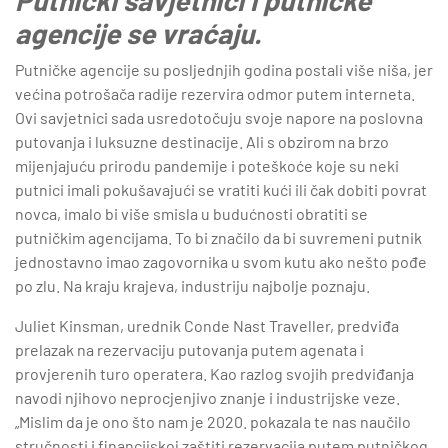
agencije se vraćaju.
Putničke agencije su posljednjih godina postali više niša, jer
većina potrošača radije rezervira odmor putem interneta.
Ovi savjetnici sada usredotočuju svoje napore na poslovna
putovanja i luksuzne destinacije. Ali s obzirom na brzo
mijenjajuću prirodu pandemije i poteškoće koje su neki
putnici imali pokušavajući se vratiti kući ili čak dobiti povrat
novca, imalo bi više smisla u budućnosti obratiti se
putničkim agencijama. To bi značilo da bi suvremeni putnik
jednostavno imao zagovornika u svom kutu ako nešto pođe
po zlu. Na kraju krajeva, industriju najbolje poznaju.
Juliet Kinsman, urednik Conde Nast Traveller, predviđa
prelazak na rezervaciju putovanja putem agenata i
provjerenih turo operatera. Kao razlog svojih predviđanja
navodi njihovo neprocjenjivo znanje i industrijske veze.
„Mislim da je ono što nam je 2020. pokazala te nas naučilo
stručnosti i financijskoj zaštiti rezervacija putem putničkog