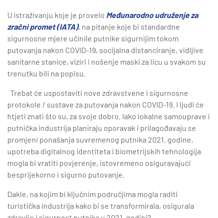
U istraživanju koje je provelo
Međunarodno udruženje za
zračni promet (IATA)
, na pitanje koje bi standardne
sigurnosne mjere učinile putnike sigurnijim tokom
putovanja nakon COVID-19, socijalna distanciranje, vidljive
sanitarne stanice, viziri i nošenje maski za licu u svakom su
trenutku bili na popisu.
Trebat će uspostaviti nove zdravstvene i sigurnosne
protokole / sustave za putovanja nakon COVID-19. I ljudi će
htjeti znati što su, za svoje dobro. Iako lokalne samouprave i
putnička industrija planiraju oporavak i prilagođavaju se
promjeni ponašanja suvremenog putnika 2021. godine,
upotreba digitalnog identiteta i biometrijskih tehnologija
mogla bi vratiti povjerenje, istovremeno osiguravajući
besprijekorno i sigurno putovanje.
Dakle, na kojim bi ključnim područjima mogla raditi
turistička industrija kako bi se transformirala, osigurala
zdravlje i sigurnost putnika u 2021. godini?